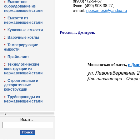
8(903)772-54-57
Емкостное
Факс: (499) 903-38-27,
оборудование из
e-mail:
nposamos@yandex.ru
нержавеющей стали
Емкости из
нержавеющей стали
Купажные емкости
Россия, г. Дмитров.
Варочные котлы
Темперирующие
емкости
Прайс-лист
Технологические
Московская область,
г. Дми
конструкции из
ул. Левонабережная
2
нержавеющей стали
Для навигатора -
Опорн
Строительные и
декоративные
конструкции
Трубопроводы из
нержавеющей стали
Искать...
Поиск