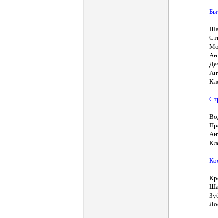
Бы
Ша
Ст
Мо
Ан
Де
Ан
Кл
Ст
Во
Пр
Ан
Кл
Ко
Кр
Ша
Зу
Ло