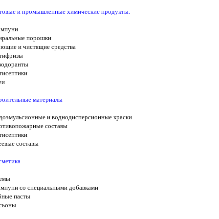
товые и промышленные химические продукты:
мпуни
иральные порошки
ющие и чистящие средства
тифризы
зодоранты
тисептики
еи
роительные материалы
доэмульсионные и воднодисперсионные краски
отивопожарные составы
тисептики
еевые составы
сметика
емы
мпуни со специальными добавками
бные пасты
сьоны