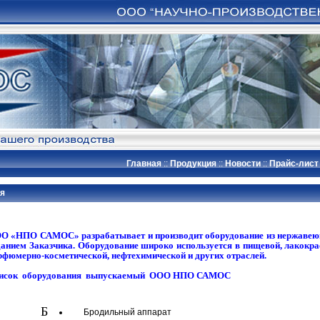
Главная
Продукция
Новости
Прайс-лист
я
О «НПО САМОС» разрабатывает и производит оборудование из нержавеюще
данием Заказчика. Оборудование широко используется в пищевой, лакокра
рфюмерно-косметической, нефтехимической и других отраслей.
исок оборудования выпускаемый ООО НПО САМОС
Б
Бродильный аппарат