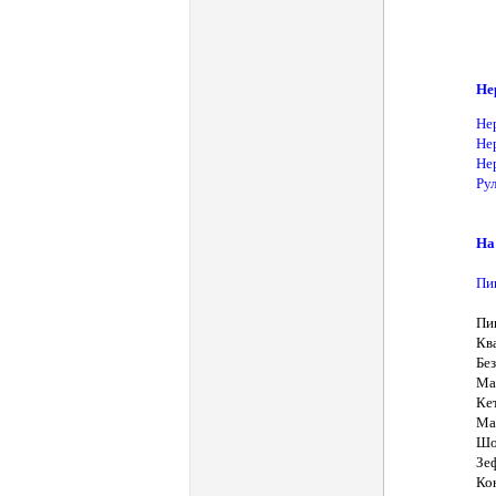
Не
Не
Не
Не
Ру
На
Пи
Пи
Кв
Бе
Ма
Ке
Ма
Шо
Зе
Ко