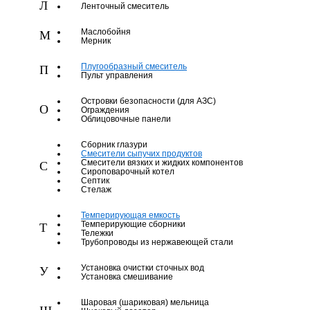
Л
Ленточный смеситель
Маслобойня
М
Мерник
Плугообразный смеситель
П
Пульт управления
Островки безопасности (для АЗС)
О
Ограждения
Облицовочные панели
Сборник глазури
Смесители сыпучих продуктов
Смесители вязких и жидких компонентов
С
Сироповарочный котел
Септик
Стелаж
Темперирующая емкость
Темперирующие сборники
Т
Тележки
Трубопроводы из нержавеющей стали
Установка очистки сточных вод
У
Установка смешивание
Шаровая (шариковая) мельница