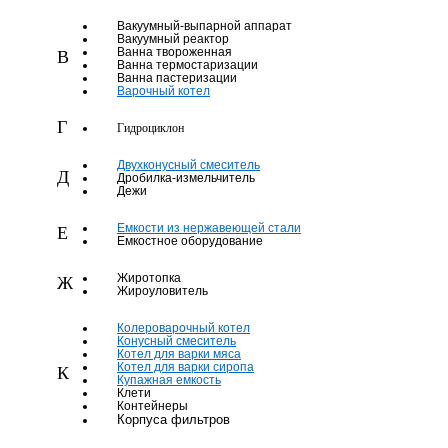
Вакуумный-выпарной аппарат
Вакуумный реактор
Ванна твороженная
В
Ванна термостаризации
Ванна пастеризации
Варочный котел
Г
Гидроциклон
Двухконусный смеситель
Д
Дробилка-измельчитель
Дежи
Eмкости из нержавеющей стали
Е
Емкостное оборудование
Жиротопка
Ж
Жироуловитель
Колероварочный котел
Конусный смеситель
Котел для варки мяса
Котел для варки сиропа
К
Купажная емкость
Клети
Контейнеры
Корпуса фильтров