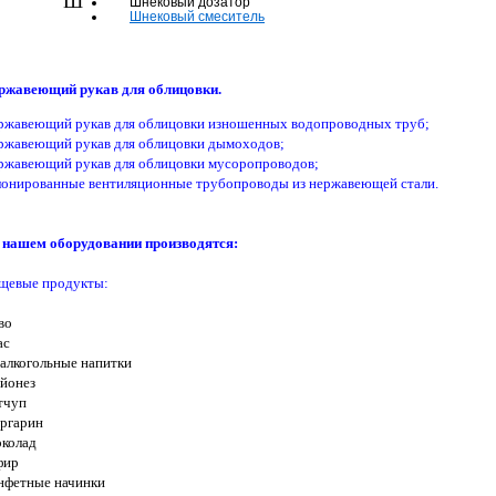
Ш
Шнековый дозатор
Шнековый смеситель
ржавеющий рукав для облицовки.
ржавеющий рукав для облицовки изношенных водопроводных труб;
ржавеющий рукав для облицовки дымоходов;
ржавеющий рукав для облицовки мусоропроводов;
лонированные вентиляционные трубопроводы из нержавеющей стали.
 нашем оборудовании производятся:
щевые продукты:
во
ас
залкогольные напитки
йонез
тчуп
ргарин
колад
фир
нфетные начинки