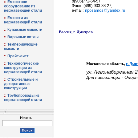
8(903)772-54-57
Емкостное
Факс: (499) 903-38-27,
оборудование из
e-mail:
nposamos@yandex.ru
нержавеющей стали
Емкости из
нержавеющей стали
Купажные емкости
Россия, г. Дмитров.
Варочные котлы
Темперирующие
емкости
Прайс-лист
Технологические
Московская область,
г. Дми
конструкции из
ул. Левонабережная
2
нержавеющей стали
Для навигатора -
Опорн
Строительные и
декоративные
конструкции
Трубопроводы из
нержавеющей стали
Искать...
Поиск